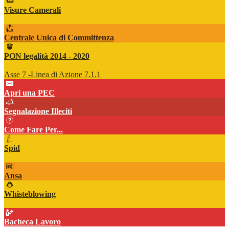
Visure Camerali
Centrale Unica di Committenza
PON legalità 2014 - 2020
Asse 7 -Linea di Azione 7.1.1
Apri una PEC
Segnalazione Illeciti
Come Fare Per...
Spid
Ansa
Whisteblowing
Bacheca Lavoro