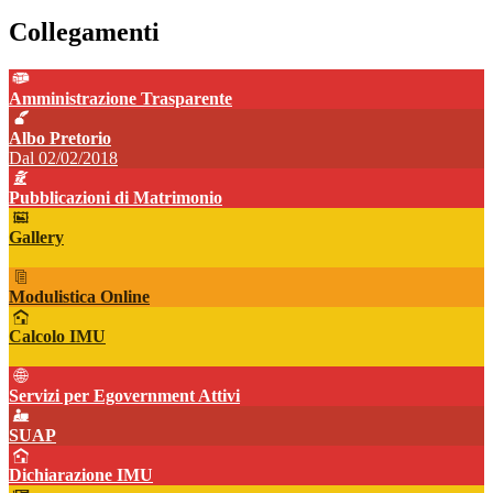
Collegamenti
Amministrazione Trasparente
Albo Pretorio
Dal 02/02/2018
Pubblicazioni di Matrimonio
Gallery
Modulistica Online
Calcolo IMU
Servizi per Egovernment Attivi
SUAP
Dichiarazione IMU