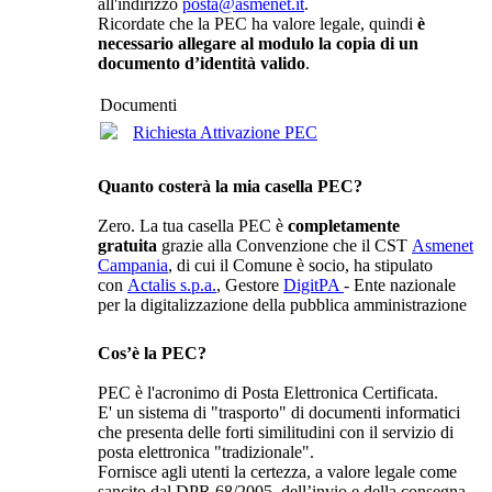
all'indirizzo
posta@asmenet.it
.
Ricordate che la PEC ha valore legale, quindi
è
necessario allegare al modulo la copia di un
documento d’identità valido
.
Documenti
Richiesta Attivazione PEC
Quanto costerà la mia casella PEC?
Zero. La tua casella PEC è
completamente
gratuita
grazie alla Convenzione che il CST
Asmenet
Campania
, di cui il Comune è socio, ha stipulato
con
Actalis s.p.a.
, Gestore
DigitPA
- Ente nazionale
per la digitalizzazione della pubblica amministrazione
Cos’è la PEC?
PEC è l'acronimo di Posta Elettronica Certificata.
E' un sistema di "trasporto" di documenti informatici
che presenta delle forti similitudini con il servizio di
posta elettronica "tradizionale".
Fornisce agli utenti la certezza, a valore legale come
sancito dal DPR 68/2005, dell’invio e della consegna